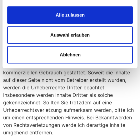
Urheberrecht
Alle zulassen
Die durch mich als Seitenbetreiber erstellten Inhalte und
Werke auf diesen Seiten unterliegen dem deutschen
Urheberrecht. Die Vervielfältigung, Bearbeitung,
Auswahl erlauben
Verbreitung und jede Art der Verwertung außerhalb der
Grenzen des Urheberrechtes bedürfen der schriftlichen
Ablehnen
Zustimmung des Erstellers. Downloads und Kopien
dieser Seite sind nur für den privaten, nicht
kommerziellen Gebrauch gestattet. Soweit die Inhalte
auf dieser Seite nicht vom Betreiber erstellt wurden,
werden die Urheberrechte Dritter beachtet.
Insbesondere werden Inhalte Dritter als solche
gekennzeichnet. Sollten Sie trotzdem auf eine
Urheberrechtsverletzung aufmerksam werden, bitte ich
um einen entsprechenden Hinweis. Bei Bekanntwerden
von Rechtsverletzungen werde ich derartige Inhalte
umgehend entfernen.