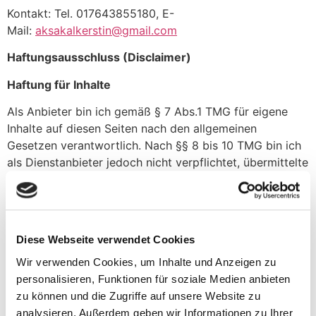
Kontakt: Tel. 017643855180, E-
Mail:
aksakalkerstin@gmail.com
Haftungsausschluss (Disclaimer)
Haftung für Inhalte
Als Anbieter bin ich gemäß § 7 Abs.1 TMG für eigene
Inhalte auf diesen Seiten nach den allgemeinen
Gesetzen verantwortlich. Nach §§ 8 bis 10 TMG bin ich
als Dienstanbieter jedoch nicht verpflichtet, übermittelte
oder gespeicherte fremde Informationen zu überwachen
oder nach Umständen zu forschen, die auf eine
rechtswidrige Tätigkeit hinweisen. Verpflichtungen zur
Entfernung oder Sperrung der Nutzung von
Diese Webseite verwendet Cookies
Informationen nach den allgemeinen Gesetzen bleiben
Wir verwenden Cookies, um Inhalte und Anzeigen zu
hiervon unberührt. Eine diesbezügliche Haftung ist
personalisieren, Funktionen für soziale Medien anbieten
jedoch erst ab dem Zeitpunkt der Kenntnis einer
zu können und die Zugriffe auf unsere Website zu
konkreten Rechtsverletzung möglich. Bei
analysieren. Außerdem geben wir Informationen zu Ihrer
Bekanntwerden von entsprechenden